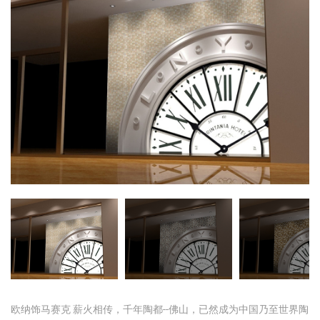
欧纳饰马赛克 薪火相传，千年陶都--佛山，已然成为中国乃至世界陶