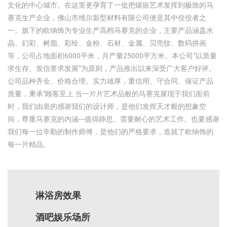
文化的中心城市。在这里更孕育了一批把镶嵌艺术发挥到极致的马
赛克生产企业，佛山市维尔新型材料有限公司便是其中佼佼者之
一。旗下的欧纳饰为专业生产高档马赛克的企业，主要产品涵盖水
晶、幻彩、树脂、彩绘、金粉、石材、金属、贝壳纹、数码拼画
等，公司占地面积6000平米，月产量25000平方米。本公司“以质量
求生存、发信誉求发展”为原则，产品推出以来深受广大客户好评。
公司品种齐全、价格合理。实力雄厚，重信用、守合同、保证产品
质量，秉承"顾客至上 当一片片艺术品般的马赛克展现于我们面前
时，我们由衷的感谢我们的设计师，是他们发挥天才般的想象空
间，尊重马赛克的内涵---值得静思、需要耐心的艺术工作。也要感谢
我们每一位辛勤的制作师傅，是他们的严格要求，造就了欧纳饰的
每一片精品。
淋浴房效果
酒吧娱乐场所