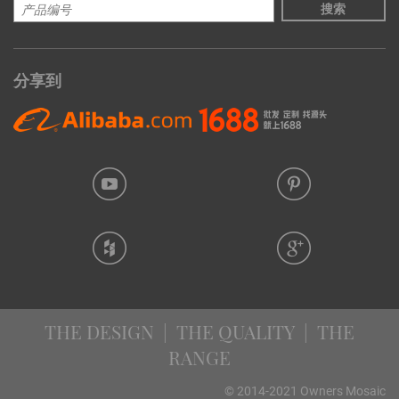
搜索
分享到
THE DESIGN | THE QUALITY | THE
RANGE
© 2014-2021 Owners Mosaic