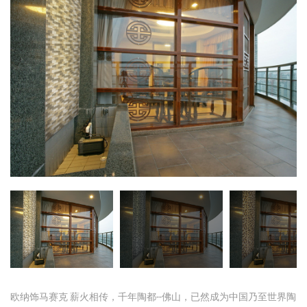
欧纳饰马赛克 薪火相传，千年陶都--佛山，已然成为中国乃至世界陶