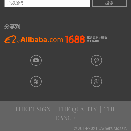
搜索
分享到
THE DESIGN | THE QUALITY | THE
RANGE
© 2014-2021 Owners Mosaic