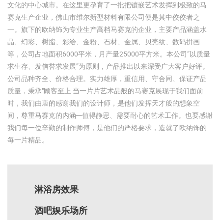
文化的中心城市。在这里更孕育了一批把镶嵌艺术发挥到极致的马
赛克生产企业，佛山市维尔新型材料有限公司便是其中佼佼者之
一。旗下的欧纳饰为专业生产高档马赛克的企业，主要产品涵盖水
晶、幻彩、树脂、彩绘、金粉、石材、金属、贝壳纹、数码拼画
等，公司占地面积6000平米，月产量25000平方米。本公司“以质量
求生存、发信誉求发展”为原则，产品推出以来深受广大客户好评。
公司品种齐全、价格合理。实力雄厚，重信用、守合同、保证产品
质量，秉承"顾客至上 当一片片艺术品般的马赛克展现于我们面前
时，我们由衷的感谢我们的设计师，是他们发挥天才般的想象空
间，尊重马赛克的内涵---值得静思、需要耐心的艺术工作。也要感谢
我们每一位辛勤的制作师傅，是他们的严格要求，造就了欧纳饰的
每一片精品。
淋浴房效果
酒吧娱乐场所